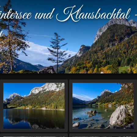
ersee und Klausbachtal 
u
Dias