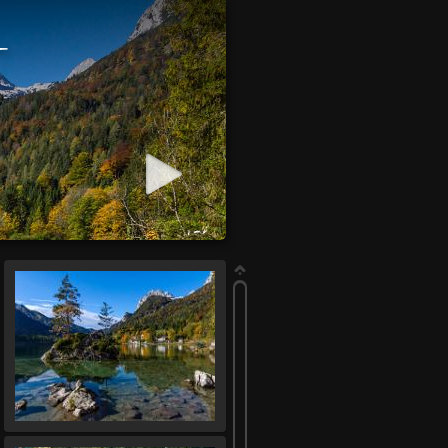
-
how starten