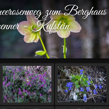
eerosenweg zum Berghaus
enner - Kufstein
Dias